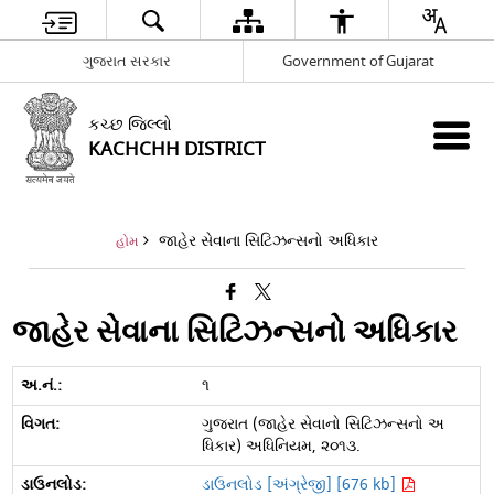
ગુજરાત સરકાર
Government of Gujarat
કચ્છ જિલ્લો
KACHCHH DISTRICT
જાહેર સેવાના સિટિઝન્સનો અધિકાર
હોમ
જાહેર સેવાના સિટિઝન્સનો અધિકાર
૧
ગુજરાત (જાહેર સેવાનો સિટિઝન્સનો અ
ધિકાર) અધિનિયમ, ૨૦૧૩.
ડાઉનલોડ [અંગ્રેજી] [676 kb]