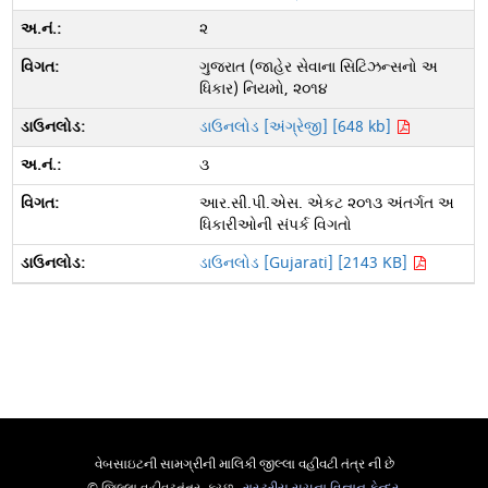
૨
ગુજરાત (જાહેર સેવાના સિટિઝન્સનો અ
ધિકાર) નિયમો, ૨૦૧૪
ડાઉનલોડ [અંગ્રેજી] [648 kb]
૩
આર.સી.પી.એસ. એકટ ૨૦૧૩ અંતર્ગત અ
ધિકારીઓની સંપર્ક વિગતો
ડાઉનલોડ [Gujarati] [2143 KB]
વેબસાઇટની સામગ્રીની માલિકી જીલ્લા વહીવટી તંત્ર ની છે