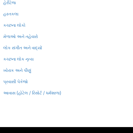
હેરીટેજ
હસ્તકલા
કચ્છના લોકો
મેળાઓ અને તહેવારો
લોક સંગીત અને વાદ્યોં
કચ્છના લોક નૃત્ય
ખોરાક અને પીણું
પ્રવાસી પેકેજો
આવાસ (હોટેલ / રિસોર્ટ / ધર્મશાળા)