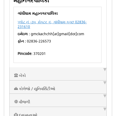
મહાનગરપાલિકા
ગાંધીધામ મહાનગરપાલિકા
પ્લોટ નં -૩૫, સેક્ટર -૯, ગાંધીધામ-કચ્છ 02836-
231610
ઇમેઇલ :
gmckachchh[at]gmail[dot]com
ફોન :
02836-226573
Pincode:
370201
બેંકો
કોલેજો / યુનિવર્સિટીઓ
વીજળી
દવાખાનાઓ