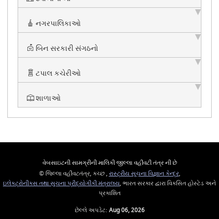
નગરપાલિકાઓ
બિન સરકારી સંગઠનો
ટપાલ કચેરીઓ
શાળાઓ
વેબસાઇટની સામગ્રીની માલિકી જીલ્લા વહીવટી તંત્ર ની છે
© જિલ્લા વહીવટતંત્ર, કચ્છ ,
રાસ્ટ્રીય સૂચના વિજ્ઞાન કેન્દ્ર
,
ઇલેક્ટ્રોનીક્સ તથા સુચના પ્રૌદ્યોગીકી મંત્રાલય
, ભારત સરકાર દ્વારા વિકસિત હોસ્ટેડ અને
પ્રકાશિત
છેલ્લે અપડેટ:
Aug 06, 2026