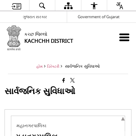
ગુજરાત સરકાર
Government of Gujarat
કચ્છ જિલ્લો
KACHCHH DISTRICT
સાર્વજનિક સુવિધાઓ
હોમ
ડિરેક્ટરી
સાર્વજનિક સુવિધાઓ
મહાનગરપાલિકા