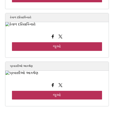
રેતાળ દરિયાકિનારો
જુઓ
પ્રવાસીઓ આકર્ષણ
જુઓ