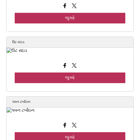
જુઓ
ઉંટ રાઇડ
જુઓ
પવન ટર્બાઇન
જુઓ