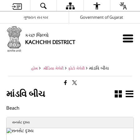
ગુજરાત સરકાર
Government of Gujarat
કચ્છ જિલ્લો
KACHCHH DISTRICT
માંડવિ બીચ
હોમ
મીડિયા ગેલેરી
ફોટો ગેલેરી
માંડવિ બીચ
Beach
સનસેટ દૃશ્ય