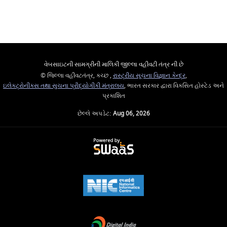
વેબસાઇટની સામગ્રીની માલિકી જીલ્લા વહીવટી તંત્ર ની છે
© જિલ્લા વહીવટતંત્ર, કચ્છ ,
રાસ્ટ્રીય સૂચના વિજ્ઞાન કેન્દ્ર
,
ઇલેક્ટ્રોનીક્સ તથા સુચના પ્રૌદ્યોગીકી મંત્રાલય
, ભારત સરકાર દ્વારા વિકસિત હોસ્ટેડ અને
પ્રકાશિત
છેલ્લે અપડેટ:
Aug 06, 2026