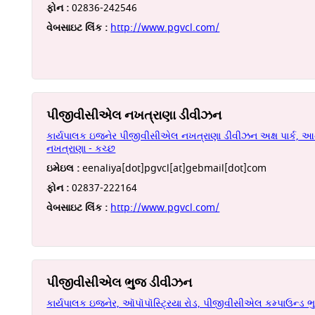
ફોન :
02836-242546
વેબસાઇટ લિંક :
http://www.pgvcl.com/
પીજીવીસીએલ નખત્રાણા ડીવીઝન
કાર્યપાલક ઇજનેર પીજીવીસીએલ નખત્રાણા ડીવીઝન અક્ષ પાર્ક, આન
નખત્રાણા - કચ્છ
ઇમેઇલ :
eenaliya[dot]pgvcl[at]gebmail[dot]com
ફોન :
02837-222164
વેબસાઇટ લિંક :
http://www.pgvcl.com/
પીજીવીસીએલ ભુજ ડીવીઝન
કાર્યપાલક ઇજનેર, ઑપૉપૉસ્ટ્રિયા રોડ, પીજીવીસીએલ કમ્પાઉન્ડ ભ