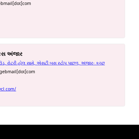
ebmail[dot]com
િસ અંજાર
ઉંડ, રોટરી હોલ સામે, એસટી બસ સ્ટોપ પાછળ, અંજાર- કચ્છ
]gebmail[dot]com
vcl.com/