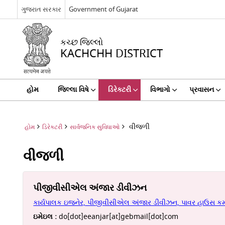
ગુજરાત સરકાર
Government of Gujarat
કચ્છ જિલ્લો
KACHCHH DISTRICT
હોમ
જિલ્લા વિષે
ડિરેક્ટરી
વિભાગો
પ્રવાસન
વીજળી
હોમ
ડિરેક્ટરી
સાર્વજનિક સુવિધાઓ
વીજળી
પીજીવીસીએલ અંજાર ડીવીઝન
કાર્યપાલક ઇજનેર, પીજીવીસીએલ અંજાર ડીવીઝન, પાવર હાઉસ કમ્
ઇમેઇલ :
do[dot]eeanjar[at]gebmail[dot]com