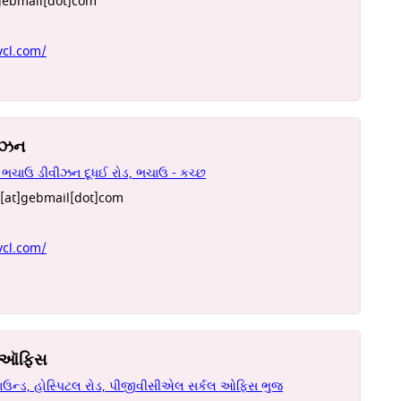
ebmail[dot]com
vcl.com/
ીઝન
 ભચાઉ ડીવીઝન દૂધઈ રોડ, ભચાઉ - કચ્છ
[at]gebmail[dot]com
vcl.com/
લ ઑફિસ
પાઉન્ડ, હોસ્પિટલ રોડ, પીજીવીસીએલ સર્કલ ઓફિસ ભુજ