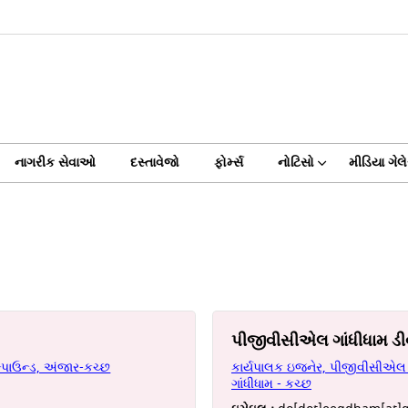
નાગરીક સેવાઓ
દસ્તાવેજો
ફોર્મ્સ
નોટિસો
મીડિયા ગેલે
પીજીવીસીએલ ગાંધીધામ ડ
પાઉન્ડ, અંજાર-કચ્છ
કાર્યપાલક ઇજનેર, પીજીવીસીએલ ગા
ગાંધીધામ - કચ્છ