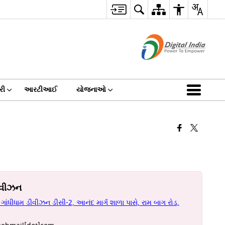
રી
આરટીઆઈ
યોજનાઓ
ીવીઝન
ંધીધામ ડીવીઝન ડીસી-2, આનંદ માર્ગ શાળા પાસે, રામ બાગ રોડ,