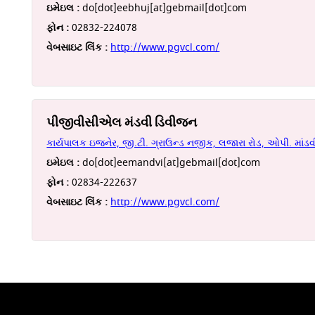
ઇમેઇલ :
do[dot]eebhuj[at]gebmail[dot]com
ફોન :
02832-224078
વેબસાઇટ લિંક :
http://www.pgvcl.com/
પીજીવીસીએલ મંડવી ડિવીજન
કાર્યપાલક ઇજનેર, જી.ટી. ગ્રાઉન્ડ નજીક, લજારા રોડ, ઓપી. માંડવી
ઇમેઇલ :
do[dot]eemandvi[at]gebmail[dot]com
ફોન :
02834-222637
વેબસાઇટ લિંક :
http://www.pgvcl.com/