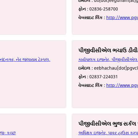
ઇમેઇલ :
do[dot]eegdham[at]g
ફોન :
02836-258700
વેબસાઇટ લિંક :
http://www.pg
પીજીવીસીએલ ભચાઉ ડીવ
ંદનગર, નેર જલારામ ટેમ્પલ,
કાર્યપાલક ઇજનેર, પીજીવીસીએલ
ઇમેઇલ :
eebhachau[dot]pgvcl
ફોન :
02837-224031
વેબસાઇટ લિંક :
http://www.pg
પીજીવીસીએલ ભુજ સર્ક
ુજ- કચ્છ
અધિક્ષક ઇજનેર, પાવર હાઉસ કમ્