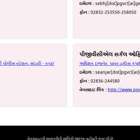
ઇમેઇલ :
sebhj[dot]pgvcl[at]g
ફોન :
02832-253550-258050
પીજીવીસીએલ સર્કલ ઓફ
 પોલીસ સ્ટેશન, માંડવી - કચ્છ
અધિક્ષક ઇજનેર, પાવર હાઉસ કંપા
ઇમેઇલ :
seanjar[dot]pgvcl[at
ફોન :
02836-244580
વેબસાઇટ લિંક :
http://www.pg
વેબસાઇટની સામગ્રીની માલિકી જીલ્લા વહીવટી તંત્ર ની છે