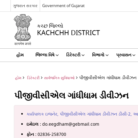
ગુજરાત સરકાર
Government of Gujarat
કચ્છ જિલ્લો
KACHCHH DISTRICT
હોમ
જિલ્લા વિષે
ડિરેક્ટરી
વિભાગો
પ્રવાસન
પીજીવીસીએલ ગાંધીધામ ડીવીઝન
હોમ
ડિરેક્ટરી
સાર્વજનિક સુવિધાઓ
પીજીવીસીએલ ગાંધીધામ ડીવીઝન
કાર્યપાલક ઇજનેર, પીજીવીસીએલ ગાંધીધામ ડીવીઝન ડીસી-2, આનંદ 
ઇમેઇલ :
do.eegdham@gebmail.com
ફોન :
02836-258700