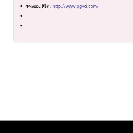
વેબસાઇટ લિંક :
http://www.pgvcl.com/