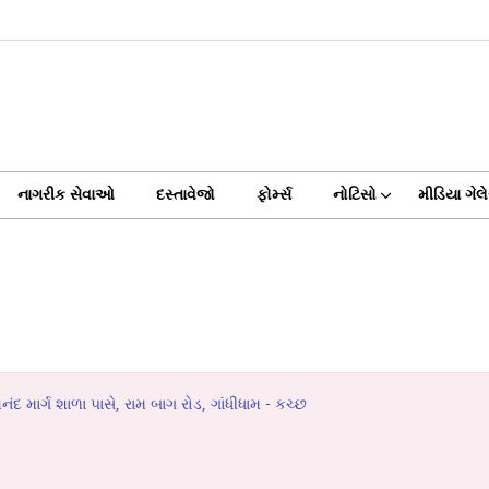
નાગરીક સેવાઓ
દસ્તાવેજો
ફોર્મ્સ
નોટિસો
મીડિયા ગેલે
માર્ગ શાળા પાસે, રામ બાગ રોડ, ગાંધીધામ - કચ્છ