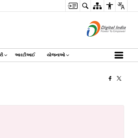
રી
આરટીઆઈ
યોજનાઓ