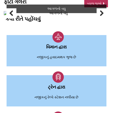
ફોટો ગેલેરી
બધુજ જુઓ
આગળનો વ્યુ
કેવી રીતે પહોંચવું
વિમાન દ્વારા
નજીકનું હવાઇમથક ભુજ છે
ટ્રેન દ્વારા
નજીકનું રેલ્વે સ્ટેશન નલીયા છે