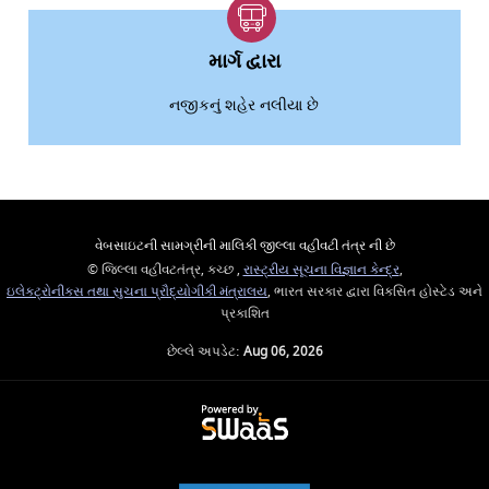
માર્ગ દ્વારા
નજીકનું શહેર નલીયા છે
વેબસાઇટની સામગ્રીની માલિકી જીલ્લા વહીવટી તંત્ર ની છે
© જિલ્લા વહીવટતંત્ર, કચ્છ ,
રાસ્ટ્રીય સૂચના વિજ્ઞાન કેન્દ્ર
,
ઇલેક્ટ્રોનીક્સ તથા સુચના પ્રૌદ્યોગીકી મંત્રાલય
, ભારત સરકાર દ્વારા વિકસિત હોસ્ટેડ અને
પ્રકાશિત
છેલ્લે અપડેટ:
Aug 06, 2026