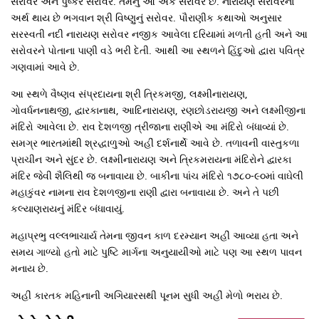
સરોવર અને પુષ્કર સરોવર. તેમનુ આ એક સરોવર છે. નારાયણ સરોવરનો
અર્થ થાય છે ભગવાન શ્રી વિષ્ણુનું સરોવર. પૌરાણીક કથાઓ અનુસાર
સરસ્વતી નદી નારાયણ સરોવર નજીક આવેલા દરિયામાં મળતી હતી અને આ
સરોવરને પોતાના પાણી વડે ભરી દેતી. આથી આ સ્થળને હિંદુઓ દ્વારા પવિત્ર
ગણવામાં આવે છે.
આ સ્થળે વૈષ્ણવ સંપ્રદાયના શ્રી ત્રિકમજી, લક્ષ્મીનારાયણ,
ગોવર્ધનનાથજી, દ્વારકાનાથ, આદિનારાયણ, રણછોડરાયજી અને લક્ષ્મીજીના
મંદિરો આવેલા છે. રાવ દેશળજી ત્રીજાના રાણીએ આ મંદિરો બંધાવ્યાં છે.
સમગ્ર ભારતમાંથી શ્રદ્ધાળુઓ અહીં દર્શનાર્થે આવે છે. તળાવની વાસ્તુકળા
પ્રાચીન અને સુંદર છે. લક્ષ્મીનારાયણ અને ત્રિકમરાયના મંદિરોને દ્વારકા
મંદિર જેવી શૈલિથી જ બનાવાયા છે. બાકીના પાંચ મંદિરો ૧૭૮૦-૯૦માં વાઘેલી
મહાકુંવર નામના રાવ દેશળજીના રાણી દ્વારા બનાવાયા છે. અને તે પછી
કલ્યાણરાયનું મંદિર બંધાવાયું.
મહાપ્રભુ વલ્લભાચાર્ય તેમના જીવન કાળ દરમ્યાન અહીં આવ્યા હતા અને
સમય ગાળ્યો હતો માટે પુષ્ટિ માર્ગના અનુયાયીઓ માટે પણ આ સ્થળ પાવન
મનાય છે.
અહીં કારતક મહિનાની અગિયારસથી પૂનમ સુધી અહીં મેળો ભરાય છે.