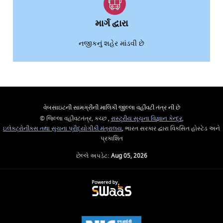
માર્ગ દ્વારા
નજીકનું શહેર માંડવી છે
વેબસાઇટની સામગ્રીની માલિકી જીલ્લા વહીવટી તંત્ર ની છે
© જિલ્લા વહીવટતંત્ર, કચ્છ ,
રાસ્ટ્રીય સૂચના વિજ્ઞાન કેન્દ્ર
,
ઇલેક્ટ્રોનીક્સ તથા સુચના પ્રૌદ્યોગીકી મંત્રાલય
, ભારત સરકાર દ્વારા વિકસિત હોસ્ટેડ અને
પ્રકાશિત
છેલ્લે અપડેટ:
Aug 05, 2026