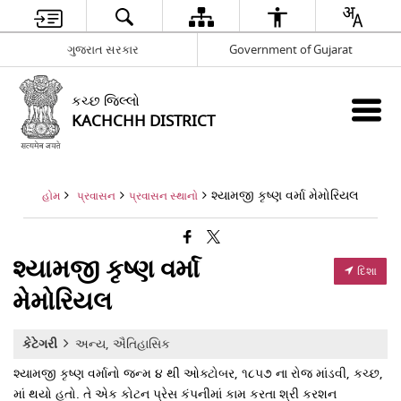
ગુજરાત સરકાર
Government of Gujarat
કચ્છ જિલ્લો
KACHCHH DISTRICT
શ્યામજી કૃષ્ણ વર્મા મેમોરિયલ
હોમ
પ્રવાસન
પ્રવાસન સ્થાનો
શ્યામજી કૃષ્ણ વર્મા
દિશા
મેમોરિયલ
કેટેગરી
અન્ય, ઐતિહાસિક
શ્યામજી કૃષ્ણ વર્માનો જન્મ ૪ થી ઓક્ટોબર, ૧૮૫૭ ના રોજ માંડવી, કચ્છ,
માં થયો હતો. તે એક કોટન પ્રેસ કંપનીમાં કામ કરતા શ્રી કરશન