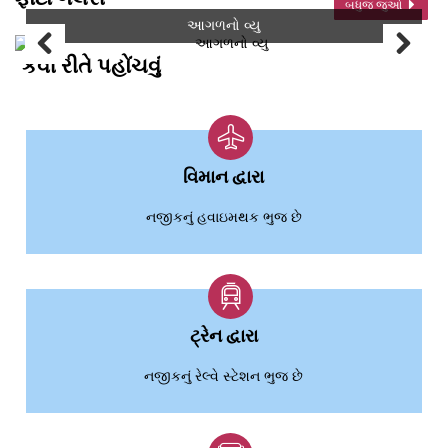
બધુજ જુઓ
આગળનો વ્યુ
કેવી રીતે પહોંચવું
વિમાન દ્વારા
નજીકનું હવાઇમથક ભુજ છે
ટ્રેન દ્વારા
નજીકનું રેલ્વે સ્ટેશન ભુજ છે