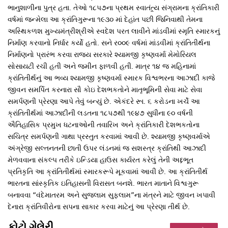
ભાનુશાળીના પુત્ર હતા. તેઓ ૧૮પ૭ના પ્રથમ સ્વાતંત્ર્ય સંગ્રામના ક્રાંતિકારી
વર્ષમાં જન્મેલા આ ક્રાંતિગુરૂના ૧૯૩૦ માં દેહાંત પછી જિનિવાથી તેમના
અસ્થિકળશ મુખ્યમંત્રીશ્રીએ સ્વદેશ પરત લાવીને માંડવીમાં સ્મૃતિ સ્મારકનું
નિર્માણ કરવાનો નિર્ધાર કર્યો હતો. સને ર૦૦૯ વર્ષમાં માંડવીમાં ક્રાંતિતીર્થના
નિર્માણનો પ્રારંભ કરવા રાજ્ય સરકારે શ્યામજી કૃષ્ણવર્મા મેમોરિયલ
સોસાયટી રચી હતી અને જમીન ફાળવી હતી. માત્ર ૧૪ જ મહિનામાં
ક્રાંતિતીર્થનું આ ભવ્ય શ્યામજી કૃષ્ણવર્મા સ્મારક વિશ્વભરના આઝાદી કાજે
જીવન સમર્પિત કરનારા સૌ કોઇ દેશભકતોને માતૃભૂમિની સેવા માટે સેવા
સમર્પણની પ્રેરણા આપે તેવું બન્યું છે. એકંદરે રૂા. ૬ કરોડના ખર્ચે આ
ક્રાંતિતીર્થમાં આઝાદીની લડતના ૧૮પ૭થી ૧૯૪૭ સુધીના ૯૦ વર્ષની
ઐતિહાસિક પ્રમુખ ધટનાઓની તવારિખ અને ક્રાંતિકારી દેશભકતોના
સચિત્ર સમર્પણની ગાથા પ્રસ્તુત કરવામાં આવી છે. શ્યામજી કૃષ્ણવર્માએ
અંગ્રેજી સલ્તનતની છાતી ઉપર લંડનમાં જ સશસ્ત્ર ક્રાંતિથી આઝાદી
મેળવવાના સંકલ્પ તરીકે ઇન્ડિયા હાઉસ કાર્યરત કરેલું તેની અદ્દભૂત
પ્રતિકૃતિ આ ક્રાંતિતીર્થમાં સ્મારકરૂપે મૂકવામાં આવી છે. આ ક્રાંતિતીર્થ
ભારતના સાંસ્કૃતિક ઇતિહાસની વિરાસત બનશે. ભારત માતાને વિશ્વગુરૂ
બનાવવા “વંદેમાતરમ અને સુજલામ સુફલામ”ના મંત્રને માટે જીવન ખપાવી
દેનારા ક્રાંતિવીરોના સપના સાકાર કરવા માટેનું આ પ્રેરણા તીર્થ છે.
ફોટો ગેલેરી